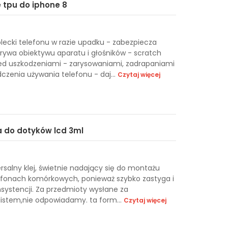
e tpu do iphone 8
plecki telefonu w razie upadku - zabezpiecza
rywa obiektywu aparatu i głośników - scratch
zed uszkodzeniami - zarysowaniami, zadrapaniami
czenia używania telefonu - daj...
Czytaj więcej
a do dotyków lcd 3ml
rsalny klej, świetnie nadający się do montażu
elefonach komórkowych, ponieważ szybko zastyga i
nsystencji. Za przedmioty wysłane za
listem,nie odpowiadamy. ta form...
Czytaj więcej