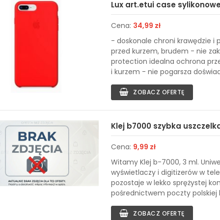
Lux art.etui case sylikonow
Cena:
34,99 zł
- doskonale chroni krawędzie i 
przed kurzem, brudem - nie zak
protection idealna ochrona pr
i kurzem - nie pogarsza doświad
ZOBACZ OFERTĘ
Klej b7000 szybka uszczelk
Cena:
9,99 zł
Witamy Klej b-7000, 3 ml. Uniwe
wyświetlaczy i digitizerów w t
pozostaje w lekko sprężystej ko
pośrednictwem poczty polskiej 
ZOBACZ OFERTĘ