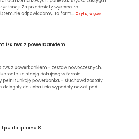
elefonach komórkowych, ponieważ szybko zastyga i
nsystencji. Za przedmioty wysłane za
listem,nie odpowiadamy. ta form...
Czytaj więcej
t i7s tws z powerbankiem
s tws z powerbankiem - zestaw nowoczesnych,
uetooth ze stacją dokującą w formie
pełni funkcję powerbanka. - słuchawki zostały
e dolegały do ucha i nie wypadały nawet pod...
e tpu do iphone 8