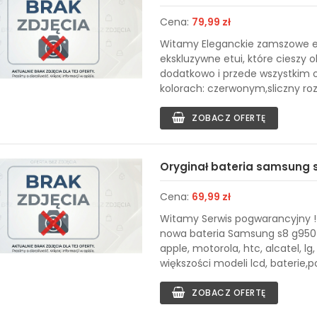
Cena:
79,99 zł
Witamy Eleganckie zamszowe e
ekskluzywne etui, które cieszy
dodatkowo i przede wszystkim o
kolorach: czerwonym,sliczny roz, 
ZOBACZ OFERTĘ
Oryginał bateria samsung s
Cena:
69,99 zł
Witamy Serwis pogwarancyjny ! 
nowa bateria Samsung s8 g950f
apple, motorola, htc, alcatel, l
większości modeli lcd, baterie,por
ZOBACZ OFERTĘ