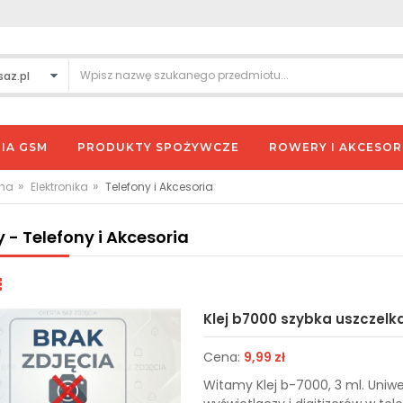
IA GSM
PRODUKTY SPOŻYWCZE
ROWERY I AKCESOR
»
»
wna
Elektronika
Telefony i Akcesoria
y - Telefony i Akcesoria
Klej b7000 szybka uszczelk
Cena:
9,99 zł
Witamy Klej b-7000, 3 ml. Uniwe