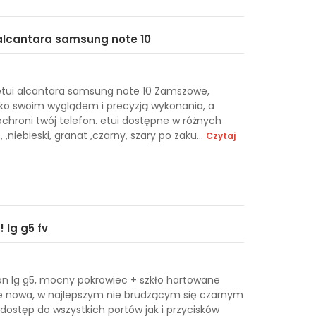
alcantara samsung note 10
tui alcantara samsung note 10 Zamszowe,
 oko swoim wyglądem i precyzją wykonania, a
chroni twój telefon. etui dostępne w różnych
,niebieski, granat ,czarny, szary po zaku...
Czytaj
 lg g5 fv
on lg g5, mocny pokrowiec + szkło hartowane
ie nowa, w najlepszym nie brudzącym się czarnym
dostęp do wszystkich portów jak i przycisków