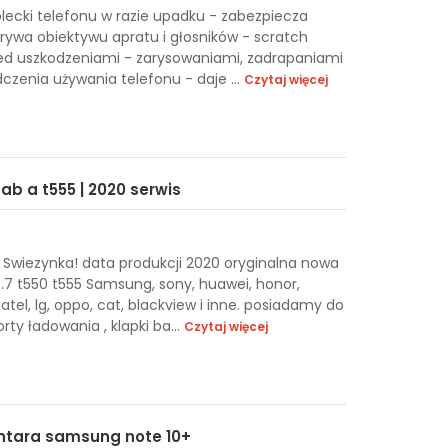
plecki telefonu w razie upadku - zabezpiecza
rywa obiektywu apratu i głosników - scratch
zed uszkodzeniami - zarysowaniami, zadrapaniami
czenia używania telefonu - daje ...
Czytaj więcej
ab a t555 | 2020 serwis
Swiezynka! data produkcji 2020 oryginalna nowa
.7 t550 t555 Samsung, sony, huawei, honor,
catel, lg, oppo, cat, blackview i inne. posiadamy do
rty ładowania , klapki ba...
Czytaj więcej
antara samsung note 10+