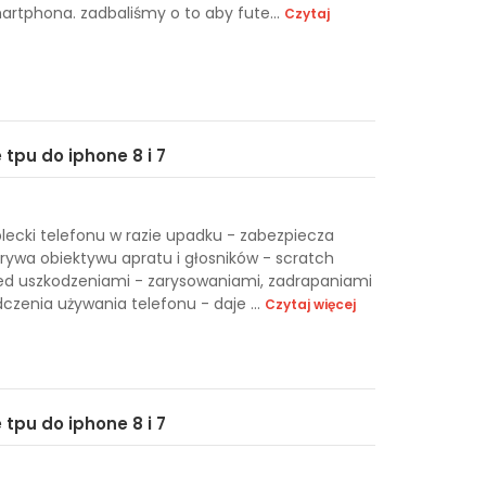
rtphona. zadbaliśmy o to aby fute...
Czytaj
 tpu do iphone 8 i 7
plecki telefonu w razie upadku - zabezpiecza
rywa obiektywu apratu i głosników - scratch
zed uszkodzeniami - zarysowaniami, zadrapaniami
czenia używania telefonu - daje ...
Czytaj więcej
 tpu do iphone 8 i 7