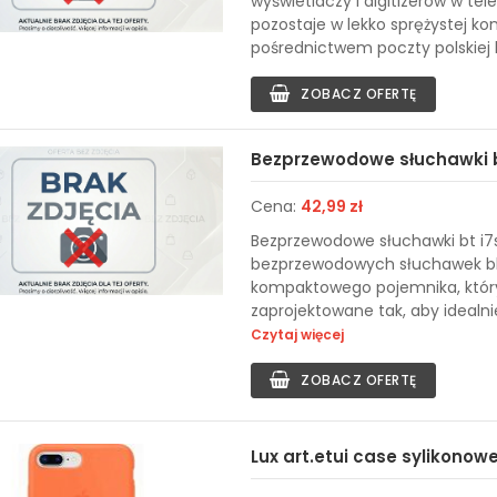
wyświetlaczy i digitizerów w t
pozostaje w lekko sprężystej ko
pośrednictwem poczty polskiej 
ZOBACZ OFERTĘ
Bezprzewodowe słuchawki b
Cena:
42,99 zł
Bezprzewodowe słuchawki bt i7
bezprzewodowych słuchawek bl
kompaktowego pojemnika, który 
zaprojektowane tak, aby idealni
Czytaj więcej
ZOBACZ OFERTĘ
Lux art.etui case sylikonow