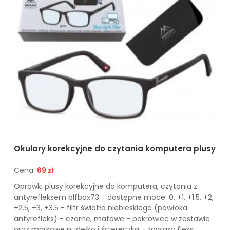
Okulary korekcyjne do czytania komputera plusy
Cena:
69 zł
Oprawki plusy korekcyjne do komputera, czytania z
antyrefleksem blfbox73 - dostępne moce: 0, +1, +1.5, +2,
+2.5, +3, +3.5 - filtr światła niebieskiego (powłoka
antyrefleks) - czarne, matowe - pokrowiec w zestawie
oraz markowe pudełko i ściereczka - zawiasy fleks