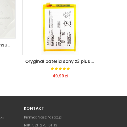
Klapka baterii tył+klej samsung j415 j4plus jakosć
Oryginał bateria sony z3 plus / z4 swiezynka
49,99 zł
ZOBACZ
KONTAKT
Firma:
NaszPasaz.pl
ści
NIP:
521-275-61-13