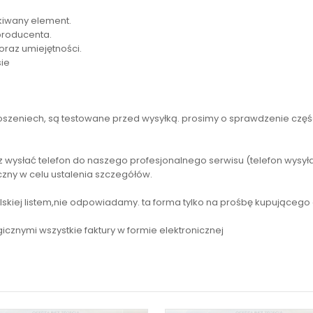
kiwany element.
producenta.
oraz umiejętności.
ie
szeniech, są testowane przed wysyłką. prosimy o sprawdzenie częś
 wysłać telefon do naszego profesjonalnego serwisu (telefon wysy
iczny w celu ustalenia szczegółów.
skiej listem,nie odpowiadamy. ta forma tylko na prośbę kupującego
icznymi wszystkie faktury w formie elektronicznej