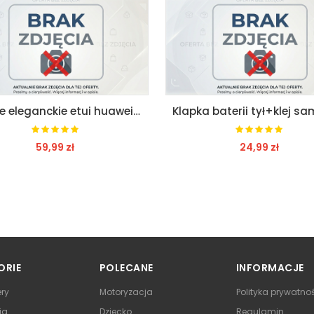
Modne eleganckie etui huawei mate 30 kolory
59,99 zł
24,99 zł
ZOBACZ
ZOBACZ
ORIE
POLECANE
INFORMACJE
ry
Motoryzacja
Polityka prywatno
ia
Dziecko
Regulamin