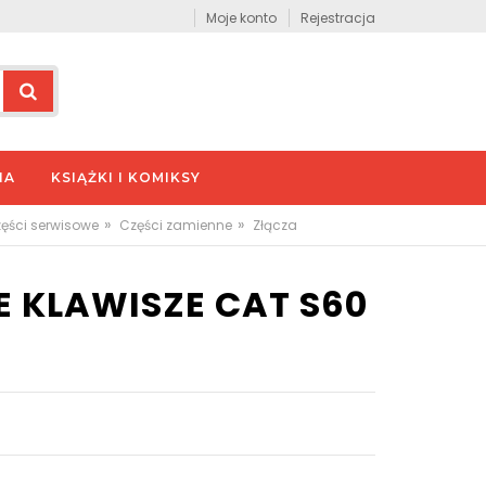
Moje konto
Rejestracja
IA
KSIĄŻKI I KOMIKSY
»
»
zęści serwisowe
Części zamienne
Złącza
E KLAWISZE CAT S60