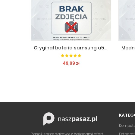
Bezprzewodowa ładowarka samsung s6 s7 edge 2 ma
Oryginał bateria samsung a50 a505 | 2019/20 serwis
49,99 zł
ZOBACZ
KATEG
Kompute
Pasaż sprzedażowy z tysiącami ofert
Fotograf