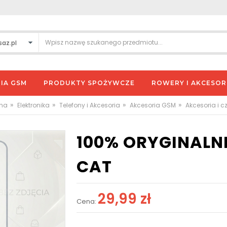
IA GSM
PRODUKTY SPOŻYWCZE
ROWERY I AKCESOR
»
»
»
»
wna
Elektronika
Telefony i Akcesoria
Akcesoria GSM
Akcesoria i c
100% ORYGINALN
CAT
29,99 zł
Cena: