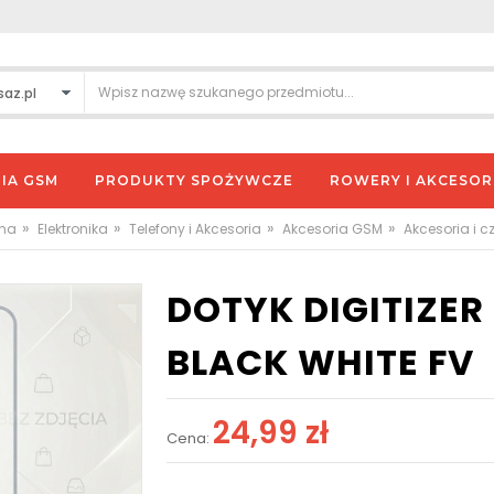
IA GSM
PRODUKTY SPOŻYWCZE
ROWERY I AKCESOR
»
»
»
»
wna
Elektronika
Telefony i Akcesoria
Akcesoria GSM
Akcesoria i c
DOTYK DIGITIZER
BLACK WHITE FV
24,99 zł
Cena: