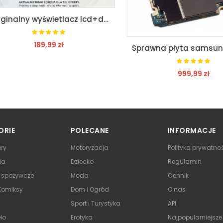
Oryginalny wyświetlacz lcd+dotyk ramka cat s40 fv
189,99 zł
999,99 zł
ZOBACZ
ZOBACZ
ORIE
POLECANE
INFORMACJE
ry
Motoryzacja
Polityka prywatno
ia
Dziecko
Regulamin
y spożywcze
Moda
Cennik
 Komiksy
Dom i Ogród
O nas
Sport i Turystyka
API
ło
Erotyka
Najpopularniejsze