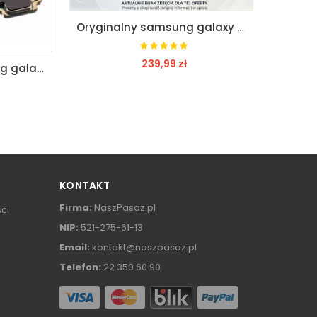
Oryginalny samsung galaxy a10s lcd+ dotyk infinity
239,99 zł
Sprawna płyta samsung galaxy note 10 n970f
ZOBACZ
KONTAKT
Firma:
NaszPasaz.pl
ści
NIP:
521-275-61-13
Email:
kontakt@naszpasaz.pl
Telefon:
22 350 60 90