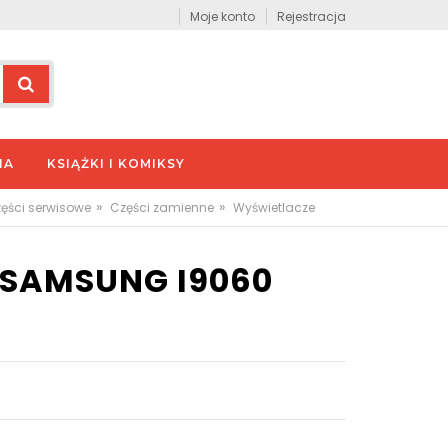
Moje konto
Rejestracja
IA
KSIĄŻKI I KOMIKSY
»
»
zęści serwisowe
Części zamienne
Wyświetlacze
 SAMSUNG I9060