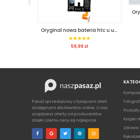
Klapka baterii tył huawei honor 10lite jakość
Oryginal nowa bateria htc u ultra swiezynka
59,99 zł
ZOBACZ
KATEG
Kompute
Pasaż sprzedażowy z tysiącami ofert
Fotograf
dostępnymi dla klientów online. U nas
Produkt
znajdziesz oferty od producentów
Książki i
dzięki czemu ceny są najlepsze.
Zdrowie
Rękodzie