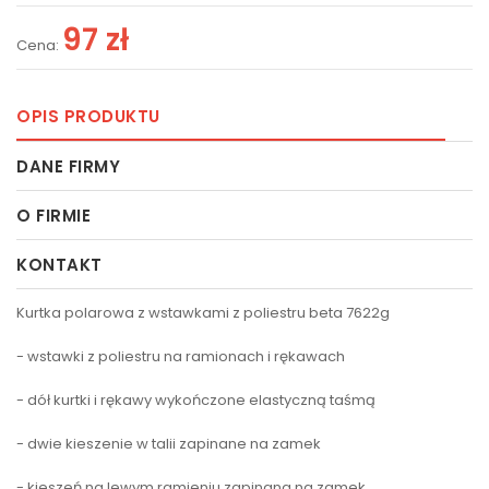
97 zł
Cena:
OPIS PRODUKTU
DANE FIRMY
O FIRMIE
KONTAKT
Kurtka polarowa z wstawkami z poliestru beta 7622g
- wstawki z poliestru na ramionach i rękawach
- dół kurtki i rękawy wykończone elastyczną taśmą
- dwie kieszenie w talii zapinane na zamek
- kieszeń na lewym ramieniu zapinana na zamek