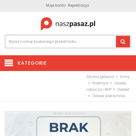
Moje konto
Rejestracja
KATEGORIE
»
Strona główna
Firmy
»
»
Przemysł
Odzież
»
robocza i BHP
Odzież
»
Odzież wierzchnia