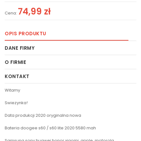
74,99 zł
Cena:
OPIS PRODUKTU
DANE FIRMY
O FIRMIE
KONTAKT
Witamy
Swiezynka!
Data produkcji 2020 oryginalna nowa
Bateria doogee s60 / s60 lite 2020 5580 mah
Samsung,sony,huawei,honor,xiaomi, apple, motorola,