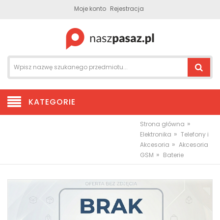
Moje konto
Rejestracja
KATEGORIE
»
Strona główna
»
Elektronika
Telefony i
»
Akcesoria
Akcesoria
»
GSM
Baterie