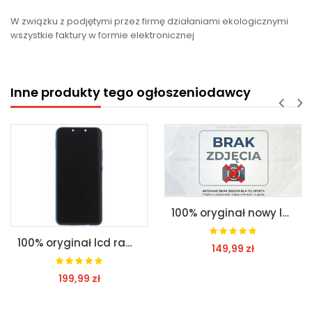
W związku z podjętymi przez firmę działaniami ekologicznymi
wszystkie faktury w formie elektronicznej
Inne produkty tego ogłoszeniodawcy
100% oryginał nowy lcd+ramka sony x compact
100% oryginał lcd rama bat huawei p smart plus
149,99 zł
199,99 zł
ZOBACZ