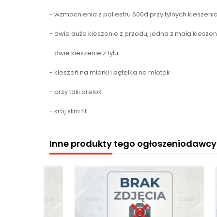
- wzmocnienia z poliestru 600d przy tylnych kieszeni
- dwie duże kieszenie z przodu, jedna z małą kieszen
- dwie kieszenie z tyłu
- kieszeń na miarki i pętelka na młotek
- przy talii brelok
- krój slim fit
Inne produkty tego ogłoszeniodawcy