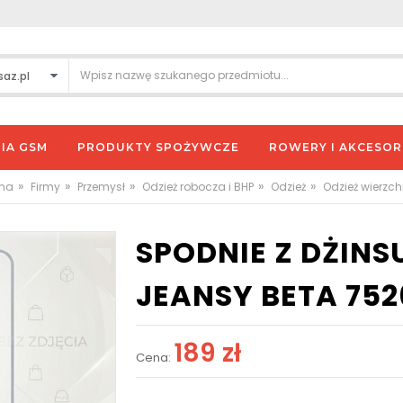
IA GSM
PRODUKTY SPOŻYWCZE
ROWERY I AKCESOR
»
»
»
»
»
wna
Firmy
Przemysł
Odzież robocza i BHP
Odzież
Odzież wierzch
SPODNIE Z DŻINS
JEANSY BETA 752
189 zł
Cena: