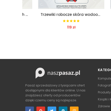
Spodnie robocze na szelkach 7863e beta easy xxxxl
Trzewiki robocze skóra wodoodporne beta 7239c 45
119 zł
ZOBACZ
KATEG
Kompute
Pasaż sprzedażowy z tysiącami ofert
Fotograf
dostępnymi dla klientów online. U nas
Produkt
znajdziesz oferty od producentów
Książki i
dzięki czemu ceny są najlepsze.
Zdrowie