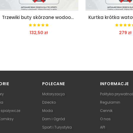
Trzewiki buty skórzane wodoodporne beta 7201bkk 44
132,50 zł
279 zł
ZOBACZ
ZOBACZ
ORIE
POLECANE
INFORMACJE
ry
Motoryzacja
Polityka prywatno
ia
Dziecko
Regulamin
y spożywcze
Moda
Cennik
 Komiksy
Dom i Ogród
O nas
Sport i Turystyka
API