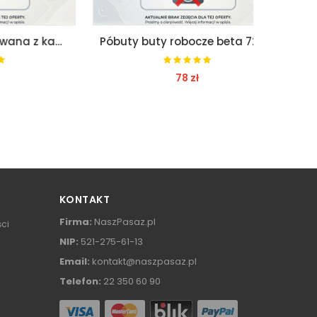
Kurtka krótka watowana z kapturem beta 7780t m
Póbuty buty robocze beta 7241b roz. 42
78 zł
ZOBACZ
KONTAKT
Firma:
NaszPasaz.pl
ści
NIP:
521-275-61-13
Email:
kontakt@naszpasaz.pl
Telefon:
22 350 60 90