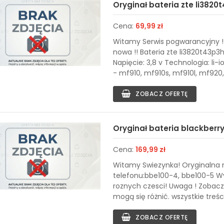
Oryginał bateria zte li3820
Cena:
69,99 zł
Witamy Serwis pogwarancyjny ! 
nowa !! Bateria zte li3820t43
Napięcie: 3,8 v Technologia: li
- mf910, mf910s, mf910l, mf92
ZOBACZ OFERTĘ
Oryginał bateria blackberry
Cena:
169,99 zł
Witamy Swiezynka! Oryginalna n
telefonu:bbe100-4, bbe100-5 Wy
roznych czesci! Uwaga ! Zobacz
mogą się różnić. wszystkie treśc
ZOBACZ OFERTĘ