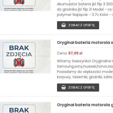
Akumulator bateria jbl flip 3 3
do głośnika jbl flip 3! Model -
polymer Napięcie - 3.7v Kolor - 
ZOBACZ OFERTĘ
Oryginał bateria motorola x
Cena:
87,99 zł
Witamy Swiezynka! Oryginalna n
Samsung,sony,huawei,honor,xiaom
Posiadamy do większości modeli l
korpusy, tasiemki, głośniki, szkł
ZOBACZ OFERTĘ
Oryginał bateria motorola 