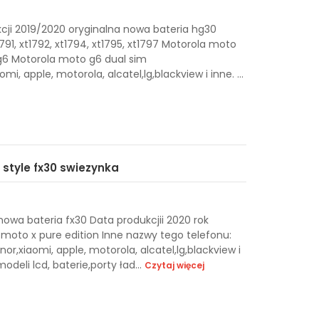
cji 2019/2020 oryginalna nowa bateria hg30
91, xt1792, xt1794, xt1795, xt1797 Motorola moto
g6 Motorola moto g6 dual sim
, apple, motorola, alcatel,lg,blackview i inne. ...
 style fx30 swiezynka
owa bateria fx30 Data produkcjii 2020 rok
 moto x pure edition Inne nazwy tego telefonu:
r,xiaomi, apple, motorola, alcatel,lg,blackview i
deli lcd, baterie,porty ład...
Czytaj więcej