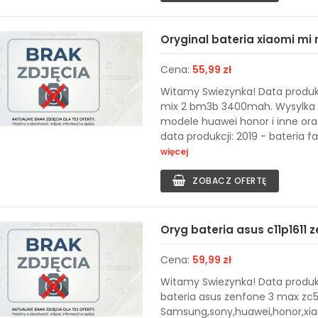
Oryginal bateria xiaomi mi
Cena:
55,99 zł
Witamy Swiezynka! Data produkc
mix 2 bm3b 3400mah. Wysylka pr
modele huawei honor i inne ora
data produkcji: 2019 - bateria f
więcej
ZOBACZ OFERTĘ
Oryg bateria asus c11p1611 
Cena:
59,99 zł
Witamy Swiezynka! Data produkc
bateria asus zenfone 3 max zc5
Samsung,sony,huawei,honor,xiaom