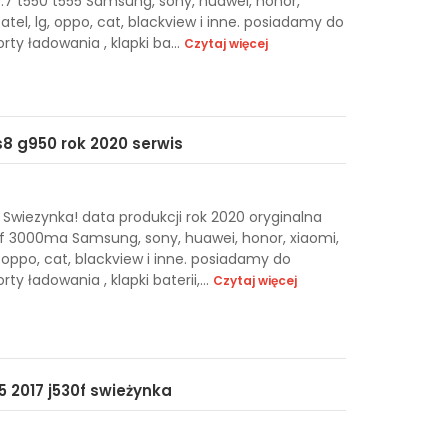
.7 t550 t555 Samsung, sony, huawei, honor,
catel, lg, oppo, cat, blackview i inne. posiadamy do
rty ładowania , klapki ba...
Czytaj więcej
8 g950 rok 2020 serwis
Swiezynka! data produkcji rok 2020 oryginalna
 3000ma Samsung, sony, huawei, honor, xiaomi,
g, oppo, cat, blackview i inne. posiadamy do
ty ładowania , klapki baterii,...
Czytaj więcej
 2017 j530f swieżynka