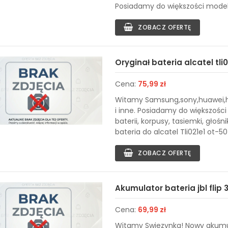
Posiadamy do większości modeli l
ZOBACZ OFERTĘ
Oryginał bateria alcatel tli
Cena:
75,99 zł
Witamy Samsung,sony,huawei,hon
i inne. Posiadamy do większości 
baterii, korpusy, tasiemki, głośn
bateria do alcatel Tli021e1 ot-5
ZOBACZ OFERTĘ
Akumulator bateria jbl fli
Cena:
69,99 zł
Witamy Swiezynka! Nowy akumul