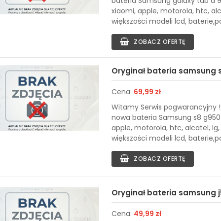
bateria Samsung galaxy tab a 9
xiaomi, apple, motorola, htc, al
większości modeli lcd, baterie,po
ZOBACZ OFERTĘ
Oryginał bateria samsung s
Cena:
69,99 zł
Witamy Serwis pogwarancyjny ! 
nowa bateria Samsung s8 g950f
apple, motorola, htc, alcatel, l
większości modeli lcd, baterie,por
ZOBACZ OFERTĘ
Oryginał bateria samsung j5
Cena:
49,99 zł