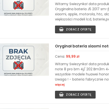
Witamy Swiezynka! data produkc
Oryginalna bateria J5 2017 sm-
xiaomi, apple, motorola, htc, al
większości modeli lcd, baterie,po
ZOBACZ OFERTĘ
Oryginał bateria xiaomi no
Cena:
99,99 zł
Witamy Swiezynka! data produkc
note 8 pro bm 4j/ 202 Bm3m 44
wszystkie modele huawei honor 
Uwaga ! - bateria fabrycznie now
więcej
ZOBACZ OFERTĘ