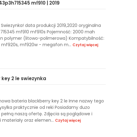
t43p3h715345 mf910 | 2019
Swiezynka! data produkcji 2019,2020 oryginalna
p3h715345 mf910 mf910s Pojemność: 2000 mah
-ion polymer (litowo-polimerowa) Kompatybilność:
0, mf920s, mf920w - megafon m...
Czytaj więcej
 key 2 le swiezynka
owa bateria blackberry key 2 le Inne nazwy tego
sylka praktycznie od reki Posiadamy duzo
 pełną naszą ofertę. Zdjęcia są poglądowe i
i materiały oraz elemen...
Czytaj więcej