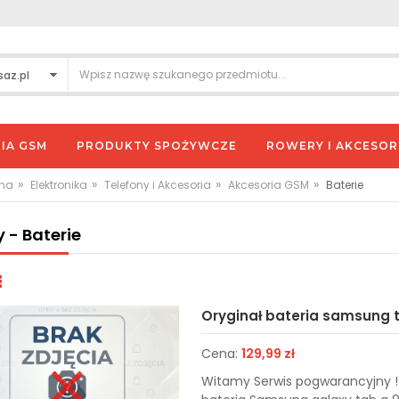
IA GSM
PRODUKTY SPOŻYWCZE
ROWERY I AKCESOR
»
»
»
»
wna
Elektronika
Telefony i Akcesoria
Akcesoria GSM
Baterie
y - Baterie
Oryginał bateria samsung t
Cena:
129,99 zł
Witamy Serwis pogwarancyjny ! 