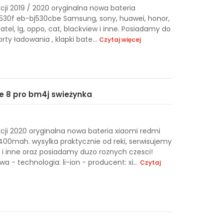
ji 2019 / 2020 oryginalna nowa bateria
j530f eb-bj530cbe Samsung, sony, huawei, honor,
catel, lg, oppo, cat, blackview i inne. Posiadamy do
rty ładowania , klapki bate...
Czytaj więcej
te 8 pro bm4j swieżynka
ji 2020 oryginalna nowa bateria xiaomi redmi
00mah. wysylka praktycznie od reki, serwisujemy
i inne oraz posiadamy duzo roznych czesci!
a - technologia: li-ion - producent: xi...
Czytaj