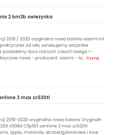
 mix 2 bm3b swiezynka
ji 2019 / 2020 oryginalna nowa bateria xiaomi mi
aktycznie od reki, serwisujemy wszystkie
z posiadamy duzo roznych czesci! Uwaga ! -
abrycznie nowa - producent: xiaomi - ła...
Czytaj
zenfone 3 max zc520tl
ji 2019-2020 oryginalna nowa bateria Oryginaln
20tl x008d C11p1611 zenfone 3 max zc520tl
i, apple, motorola, alcatel,lg,blackview i inne.