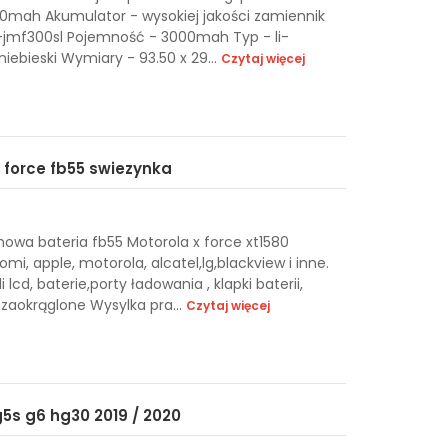
000mah Akumulator - wysokiej jakości zamiennik
 cs-jmf300sl Pojemność - 3000mah Typ - li-
niebieski Wymiary - 93.50 x 29...
Czytaj więcej
 force fb55 swiezynka
owa bateria fb55 Motorola x force xt1580
i, apple, motorola, alcatel,lg,blackview i inne.
cd, baterie,porty ładowania , klapki baterii,
a zaokrąglone Wysylka pra...
Czytaj więcej
g5s g6 hg30 2019 / 2020