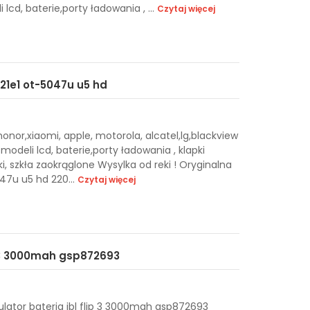
cd, baterie,porty ładowania , ...
Czytaj więcej
021e1 ot-5047u u5 hd
or,xiaomi, apple, motorola, alcatel,lg,blackview
modeli lcd, baterie,porty ładowania , klapki
iki, szkła zaokrąglone Wysylka od reki ! Oryginalna
047u u5 hd 220...
Czytaj więcej
p 3 3000mah gsp872693
ator bateria jbl flip 3 3000mah gsp872693